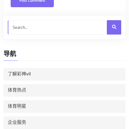
导航
了解彩神vll
体育热点
体育明星
企业服务