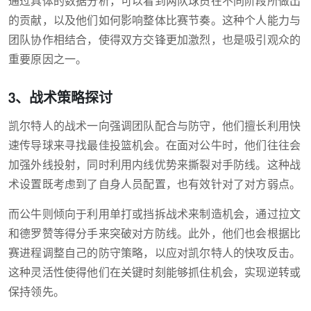
通过具体的数据分析，可以看到两队球员在不同阶段所做出
的贡献，以及他们如何影响整体比赛节奏。这种个人能力与
团队协作相结合，使得双方交锋更加激烈，也是吸引观众的
重要原因之一。
3、战术策略探讨
凯尔特人的战术一向强调团队配合与防守，他们擅长利用快
速传导球来寻找最佳投篮机会。在面对公牛时，他们往往会
加强外线投射，同时利用内线优势来撕裂对手防线。这种战
术设置既考虑到了自身人员配置，也有效针对了对方弱点。
而公牛则倾向于利用单打或挡拆战术来制造机会，通过拉文
和德罗赞等得分手来突破对方防线。此外，他们也会根据比
赛进程调整自己的防守策略，以应对凯尔特人的快攻反击。
这种灵活性使得他们在关键时刻能够抓住机会，实现逆转或
保持领先。