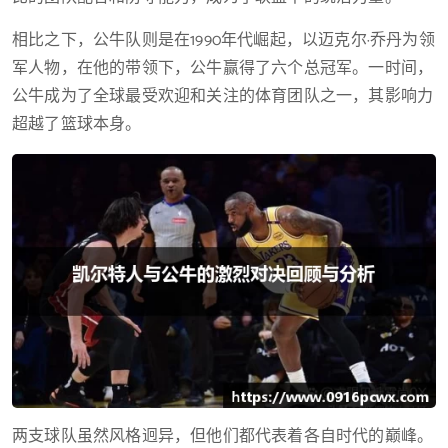
相比之下，公牛队则是在1990年代崛起，以迈克尔·乔丹为领
军人物，在他的带领下，公牛赢得了六个总冠军。一时间，
公牛成为了全球最受欢迎和关注的体育团队之一，其影响力
超越了篮球本身。
两支球队虽然风格迥异，但他们都代表着各自时代的巅峰。