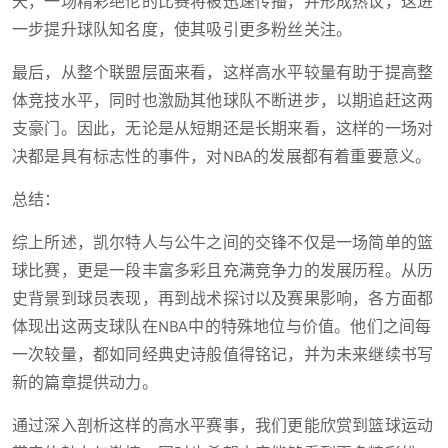
天，一场精彩绝伦的比赛将被迅速传播，并形成热议，这进
一步提升球队知名度，使其吸引更多粉丝关注。
最后，从整个联盟层面来看，这样高水平较量有助于提高整
体竞技水平，同时也激励其他球队不断进步，以期追赶这两
支豪门。因此，无论是从短期还是长期来看，这样的一场对
决都是具有标志性的事件，对NBA的发展都有着重要意义。
总结：
综上所述，凯尔特人与公牛之间的交锋不仅是一场简单的篮
球比赛，更是一段丰富多彩且充满竞争力的发展历程。从历
史背景到球员表现，再到战术探讨以及赛果影响，各方面都
体现出这两支球队在NBA中的特殊地位与价值。他们之间每
一次较量，都如同经典史诗般值得铭记，并为未来继续书写
新的篇章提供动力。
通过深入剖析这样的高水平赛事，我们更能欣赏到篮球运动