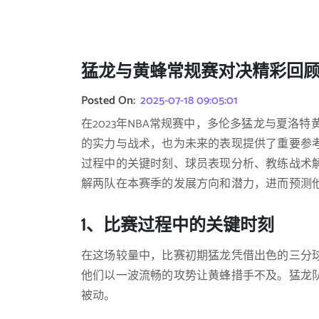
猛龙与黄蜂常规赛对决精彩回
Posted On:
2025-07-18 09:05:01
在2023年NBA常规赛中，多伦多猛龙与夏洛
的实力与战术，也为未来的表现提供了重要参
过程中的关键时刻、球员表现分析、教练战术
解两队在本赛季的发展方向和潜力，进而预测
1、比赛过程中的关键时刻
在这场较量中，比赛初期猛龙凭借出色的三分
他们以一波流畅的攻势让黄蜂措手不及。猛龙
被动。