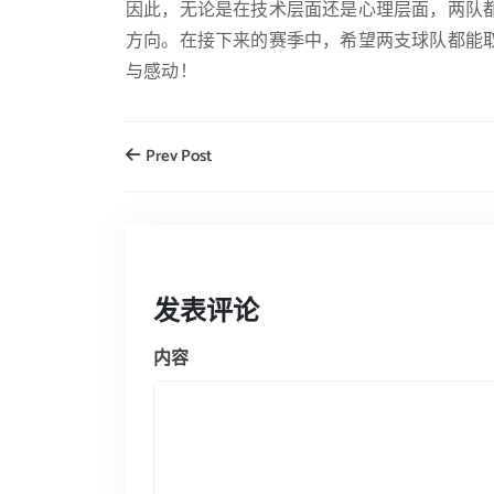
因此，无论是在技术层面还是心理层面，两队
方向。在接下来的赛季中，希望两支球队都能
与感动！
Prev Post
发表评论
内容