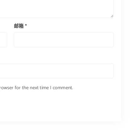
邮箱
*
browser for the next time I comment.