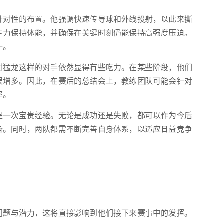
针对性的布置。他强调快速传导球和外线投射，以此来撕
主力保持体能，并确保在关键时刻仍能保持高强度压迫。
一。
对猛龙这样的对手依然显得有些吃力。在某些阶段，他们
误增多。因此，在赛后的总结会上，教练团队可能会针对
率。
是一次宝贵经验。无论是成功还是失败，都可以作为今后
备。同时，两队都需不断完善自身体系，以适应日益竞争
问题与潜力，这将直接影响到他们接下来赛事中的发挥。