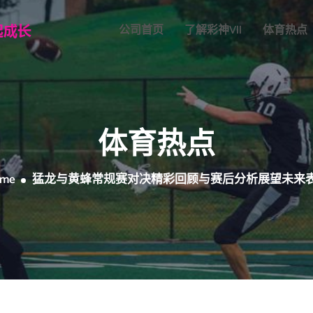
公司首页
了解彩神vll
体育热点
体育热点
me
猛龙与黄蜂常规赛对决精彩回顾与赛后分析展望未来