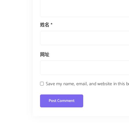
姓名
*
网址
Save my name, email, and website in this 