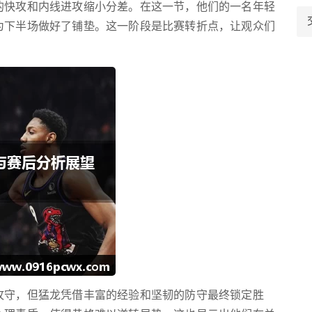
的快攻和内线进攻缩小分差。在这一节，他们的一名年轻
为下半场做好了铺垫。这一阶段是比赛转折点，让观众们
攻守，但猛龙凭借丰富的经验和坚韧的防守最终锁定胜