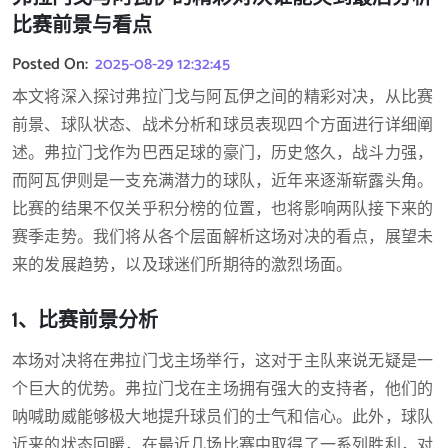
比赛前景与看点
Posted On:
2025-08-29 12:32:45
本文将深入探讨弗拉门戈与阿瓦伊之间的精彩对决，从比赛
前景、球队状态、战术分析和球员表现四个方面进行详细阐
述。弗拉门戈作为巴西足球的豪门，历史悠久，战斗力强，
而阿瓦伊则是一支充满潜力的球队，近年来逐渐崭露头角。
比赛的结果不仅关乎积分榜的位置，也将影响两队接下来的
赛季走势。我们将从各个层面解析这场对决的看点，展望未
来的发展趋势，以及球迷们所期待的激烈场面。
1、比赛前景分析
本场对决将在弗拉门戈主场举行，这对于主队来说无疑是一
个巨大的优势。弗拉门戈在主场拥有强大的支持者，他们的
呐喊助威能够极大地提升球员们的士气和信心。此外，球队
近来的状态回暖，在最近几场比赛中取得了一系列胜利，对