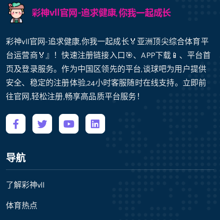
彩神vll官网-追求健康,你我一起成长🏅亚洲顶尖综合体育平
台运营商🏅』！快速注册链接入口🎯、APP下载📱、平台首
页及登录服务。作为中国区领先的平台,谈球吧为用户提供
安全、稳定的注册体验,24小时客服随时在线支持。立即前
往官网,轻松注册,畅享高品质平台服务！
导航
了解彩神vll
体育热点