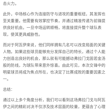
击火力。
此外，中场核心作为连接防守与进攻的重要枢纽，其发挥也
至关重要。他需要有效掌控节奏，并通过精准传递为前锋提
供良好机会。一旦中场运转顺畅，将直接提升整个球队表
现，使其更具威胁性。
而对于阿瓦伊来说，他们同样拥有几名可以改变局面的关键
人物。如果这些球员能够充分发挥自己的特长，通过个人能
力创造出良好的机会，那么就有可能撼动弗拉门戈固若金汤
般的防线，为球队带来意外惊喜。由此可见，本次交锋中的
明星球员将成为焦点所在，也决定了比赛成败的重要因素之
一。
总结：
通过以上多个角度分析，我们可以看到这场弗拉门戈与阿瓦
伊之间的精彩对决不仅涉及技术层面的较量，更蕴含了心理