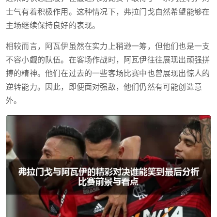
士气有着积极作用。这种情况下，弗拉门戈自然希望能够在
主场继续保持良好的表现。
相较而言，阿瓦伊虽然在实力上稍逊一筹，但他们也是一支
不容小觑的队伍。在客场作战时，阿瓦伊往往展现出顽强拼
搏的精神。他们在过去的一些客场比赛中也曾展现出惊人的
逆转能力。因此，即便面对强敌，他们仍然有可能创造意
外。